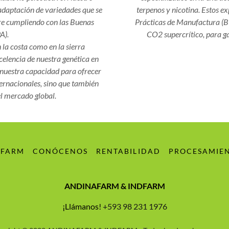
adaptación de variedades que se
terpenos y nicotina. Estos e
pre cumpliendo con las Buenas
Prácticas de Manufactura (B
A).
CO2 supercrítico, para ga
 la costa como en la sierra
elencia de nuestra genética en
a nuestra capacidad para ofrecer
ternacionales, sino que también
el mercado global.
DFARM
CONÓCENOS
RENTABILIDAD
PROCESAMIE
ANDINAFARM & INDFARM
¡Llámanos!
+593 98 231 1976