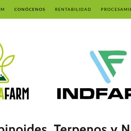
RM
CONÓCENOS
RENTABILIDAD
PROCESAMI
inoides, Terpenos y N